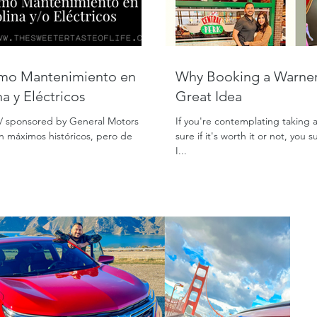
Why Booking a Warner 
a y Eléctricos
Great Idea
on/ sponsored by General Motors
If you're contemplating taking 
en máximos históricos, pero de
sure if it's worth it or not, you
I...