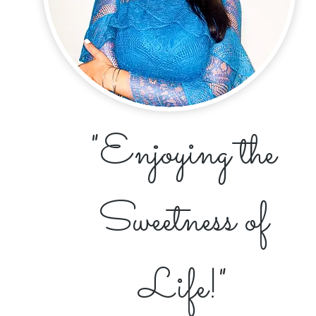
"Enjoying the
Sweetness of
Life!"