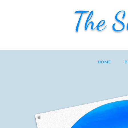
The S
HOME
B