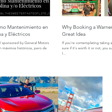
Why Booking a Warner 
a y Eléctricos
Great Idea
on/ sponsored by General Motors
If you're contemplating taking 
en máximos históricos, pero de
sure if it's worth it or not, you
I...