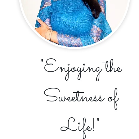
"Enjoying the
Sweetness of
Life!"