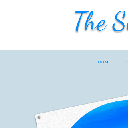
The S
HOME
B