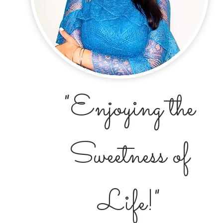
"Enjoying the
Sweetness of
Life!"