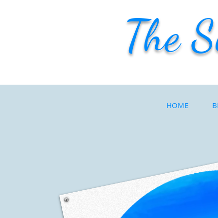
The S
HOME
B