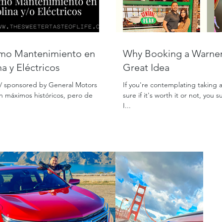
Why Booking a Warner 
a y Eléctricos
Great Idea
on/ sponsored by General Motors
If you're contemplating taking 
en máximos históricos, pero de
sure if it's worth it or not, you
I...