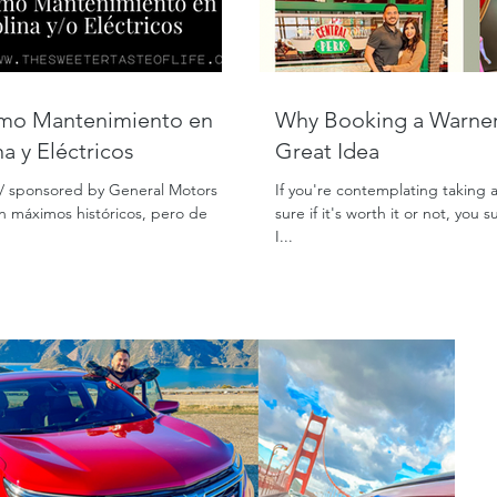
Why Booking a Warner 
a y Eléctricos
Great Idea
on/ sponsored by General Motors
If you're contemplating taking 
en máximos históricos, pero de
sure if it's worth it or not, you
I...