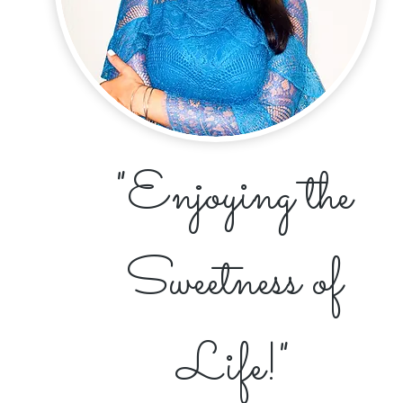
"Enjoying the
Sweetness of
Life!"