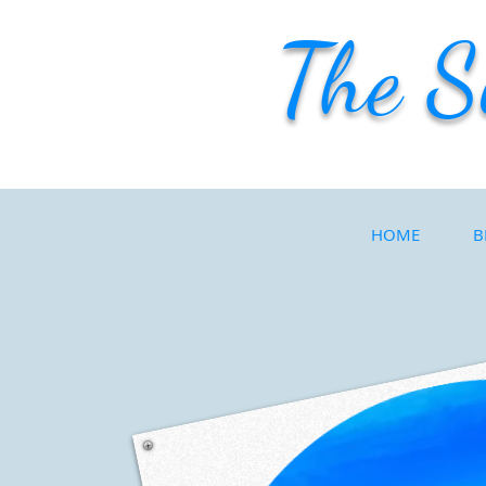
The S
HOME
B